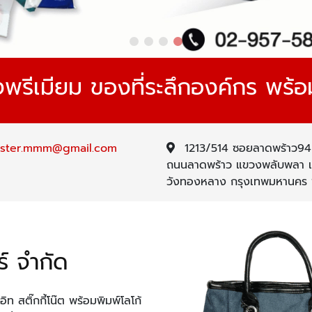
พรีเมียม ของที่ระลึกองค์กร พร้อ
ster.mmm@gmail.com
1213/514 ซอยลาดพร้าว94 
ถนนลาดพร้าว แขวงพลับพลา 
วังทองหลาง กรุงเทพมหานคร
ร์ จำกัด
ท สติ๊กกี้โน๊ต
พร้อมพิมพ์โลโก้