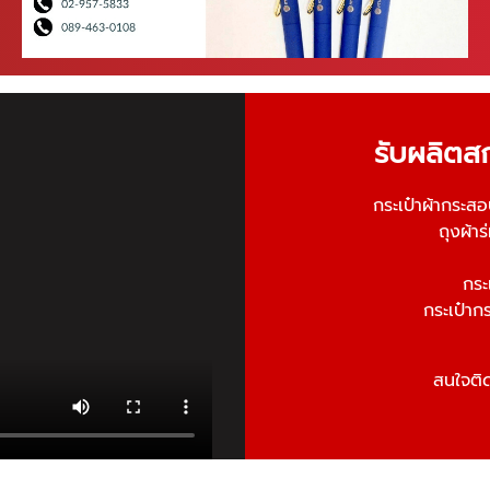
รับผลิตส
กระเป๋าผ้ากระส
ถุงผ้า
กระเ
กระเป๋าก
สนใจติ