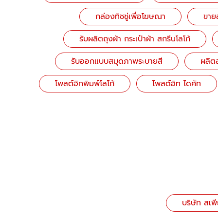
กล่องทิชชู่เพื่อโฆษณา
ขายส
รับผลิตถุงผ้า กระเป๋าผ้า สกรีนโลโก้
รับออกแบบสมุดภาพระบายสี
ผลิต
โพสต์อิทพิมพ์โลโก้
โพสต์อิท ไดคัท
บริษัท สเพ