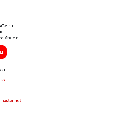
 พนักงาน
ยม
อความโฆษณา
่อ :
108
master.net