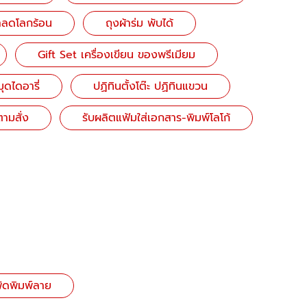
๋าลดโลกร้อน
ถุงผ้าร่ม พับได้
Gift Set เครื่องเขียน ของพรีเมียม
ุดไดอารี่
ปฏิทินตั้งโต๊ะ ปฏิทินแขวน
ามสั่ง
รับผลิตแฟ้มใส่เอกสาร-พิมพ์โลโก้
พัดพิมพ์ลาย