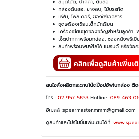
สมุดโน้ต, ปากกา, ดินสอ
กล่องดินสอ, ยางลบ, ไม้บรรทัด
แฟ้ม, โฟลเดอร์, ซองใส่เอกสาร
ชุดเครื่องเขียนเด็กนักเรียน
เครื่องเขียนชุดของขวัญสำหรับลูกค้า,
เซ็ตปากกาพร้อมกล่อง, ซองหนังพรีเมี
สินค้าพร้อมพิมพ์โลโก้ แบรนด์ หรือข้
สนใจสั่งผลิต
กระดาษโน๊ตป๊อปอัพในกล่อง
ติดต
โทร :
02-957-5833
Hotline :
089-463-0
อีเมลล์ :spearmaster.mmm@gmail.com
ดูสินค้าและโปรโมชั่นเพิ่มเติมได้ที่ :
www.spear